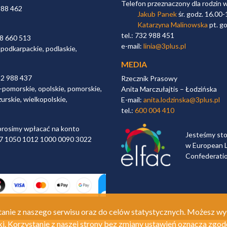
Telefon przeznaczony dla rodzin 
988 462
Jakub Panek
śr. godz. 16.00-
Katarzyna Malinowska
pt. go
tel.: 732 988 451
98 660 513
e-mail:
linia@3plus.pl
 podkarpackie, podlaskie,
MEDIA
32 988 437
Rzecznik Prasowy
-pomorskie, opolskie, pomorskie,
Anita Marczułajtis – Łodzińska
urskie, wielkopolskie,
E-mail:
anita.lodzinska@3plus.pl
tel.:
600 004 410
rosimy wpłacać na konto
Jesteśmy st
 97 1050 1012 1000 0090 3022
w European L
Confederati
anie z naszego serwisu oraz do celów statystycznych. Możesz wy
ki. Korzystanie z naszej strony bez zmiany ustawień oznacza zgod