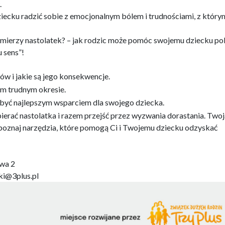
.
ecku radzić sobie z emocjonalnym bólem i trudnościami, z który
 mierzy nastolatek? – jak rodzic może pomóc swojemu dziecku p
u sens”!
ów i jakie są jego konsekwencje.
ym trudnym okresie.
 być najlepszym wsparciem dla swojego dziecka.
ierać nastolatka i razem przejść przez wyzwania dorastania. Twoj
poznaj narzędzia, które pomogą Ci i Twojemu dziecku odzyskać
owa 2
ki@3plus.pl