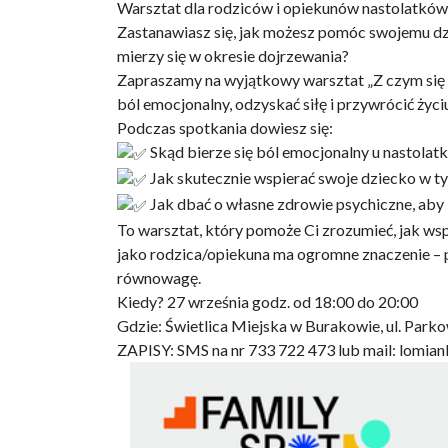
Warsztat dla rodziców i opiekunów nastolatków
Zastanawiasz się, jak możesz pomóc swojemu dzi
mierzy się w okresie dojrzewania?
Zapraszamy na wyjątkowy warsztat „Z czym się
ból emocjonalny, odzyskać siłę i przywrócić życi
Podczas spotkania dowiesz się:
Skąd bierze się ból emocjonalny u nastolatk
Jak skutecznie wspierać swoje dziecko w t
Jak dbać o własne zdrowie psychiczne, aby
To warsztat, który pomoże Ci zrozumieć, jak wsp
jako rodzica/opiekuna ma ogromne znaczenie – 
równowagę.
Kiedy? 27 września godz. od 18:00 do 20:00
Gdzie: Świetlica Miejska w Burakowie, ul. Park
ZAPISY: SMS na nr 733 722 473 lub mail: lomian