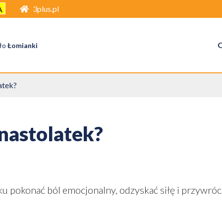
3plus.pl
A
O
ło
Łomianki
atek?
 nastolatek?
 pokonać ból emocjonalny, odzyskać siłę i przywróc