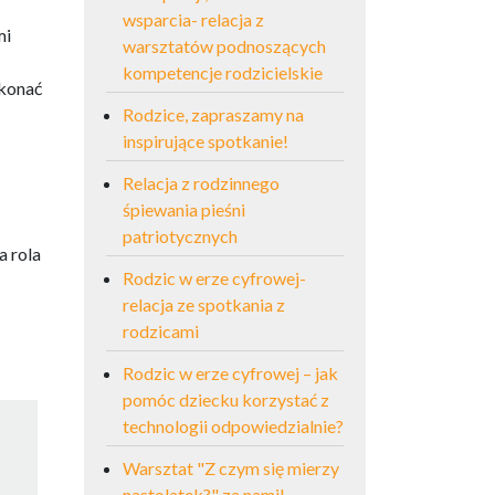
wsparcia- relacja z
mi
warsztatów podnoszących
kompetencje rodzicielskie
okonać
Rodzice, zapraszamy na
inspirujące spotkanie!
Relacja z rodzinnego
śpiewania pieśni
patriotycznych
a rola
Rodzic w erze cyfrowej-
relacja ze spotkania z
rodzicami
Rodzic w erze cyfrowej – jak
pomóc dziecku korzystać z
technologii odpowiedzialnie?
Warsztat "Z czym się mierzy
nastolatek?" za nami!