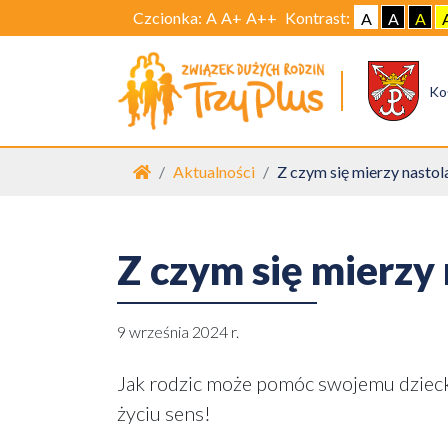
Czcionka:
A
A+
A++
Kontrast:
A
A
A
Ko
Strona główna
Aktualności
Z czym się mierzy nastol
Z czym się mierzy
9 września 2024 r.
Jak rodzic może pomóc swojemu dziecku
życiu sens!