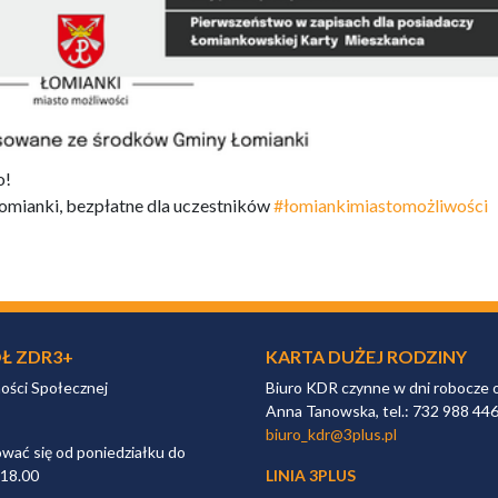
o!
mianki, bezpłatne dla uczestników
#łomiankimiastomożliwości
Ł ZDR3+
KARTA DUŻEJ RODZINY
ności Społecznej
Biuro KDR czynne w dni robocze 
Anna Tanowska, tel.: 732 988 44
biuro_kdr@3plus.pl
ać się od poniedziałku do
 18.00
LINIA 3PLUS