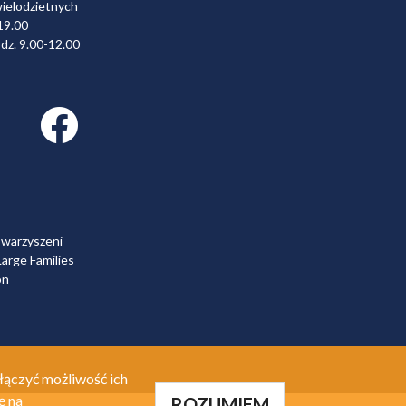
wielodzietnych
19.00
dz. 9.00-12.00
Facebook link
owarzyszeni
arge Families
on
łączyć możliwość ich
ę na
ROZUMIEM