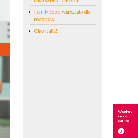
Family Spot- warsztaty dla
rodziców
Ciao Italia!
Wspieraj
nas za
darmo