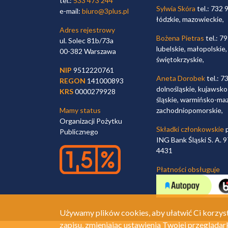
tel.:
533 473 244
Sylwia Skóra
tel.: 732 
e-mail:
biuro@3plus.pl
łódzkie, mazowieckie,
Adres rejestrowy
Bożena Pietras
tel.: 7
ul. Solec 81b/73a
lubelskie, małopolskie,
00-382 Warszawa
świętokrzyskie,
NIP
9512220761
Aneta Dorobek
tel.: 7
REGON
141000893
dolnośląskie, kujawsko
KRS
0000279928
śląskie, warmińsko-maz
Mamy status
zachodniopomorskie,
Organizacji Pożytku
Składki członkowskie
p
Publicznego
ING Bank Śląski S. A.
4431
Płatności obsługuje
Używamy plików cookies, aby ułatwić Ci korzyst
zapisu, zmieniając ustawienia Twojej przeglądar