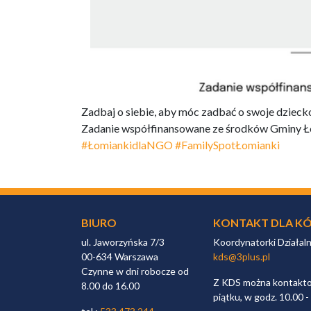
Zadbaj o siebie, aby móc zadbać o swoje dzieck
Zadanie współfinansowane ze środków Gminy Ło
#ŁomiankidlaNGO
#FamilySpotŁomianki
BIURO
KONTAKT DLA KÓ
ul. Jaworzyńska 7/3
Koordynatorki Działal
00-634 Warszawa
kds@3plus.pl
Czynne w dni robocze od
Z KDS można kontaktow
8.00 do 16.00
piątku, w godz. 10.00 -