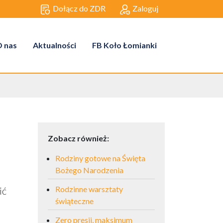
Dołącz do ZDR
Zaloguj
 nas
Aktualności
FB Koło Łomianki
Zobacz również:
Rodziny gotowe na Święta
Bożego Narodzenia
Rodzinne warsztaty
ić
świąteczne
Zero presji, maksimum