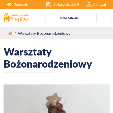
Dołącz do ZDR
Zaloguj
3plus.pl
Koło
Łomianki
Strona główna
Warsztaty Bożonarodzeniowy
Warsztaty
Bożonarodzeniowy