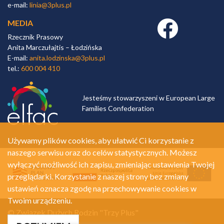
e-mail:
linia@3plus.pl
MEDIA
Facebook link
Rzecznik Prasowy
Anita Marczułajtis – Łodzińska
E-mail:
anita.lodzinska@3plus.pl
tel.:
600 004 410
Jesteśmy stowarzyszeni w European Large
Families Confederation
Używamy plików cookies, aby ułatwić Ci korzystanie z
naszego serwisu oraz do celów statystycznych. Możesz
wyłączyć możliwość ich zapisu, zmieniając ustawienia Twojej
przeglądarki. Korzystanie z naszej strony bez zmiany
ustawień oznacza zgodę na przechowywanie cookies w
Twoim urządzeniu.
© Związek Dużych Rodzin "Trzy Plus"