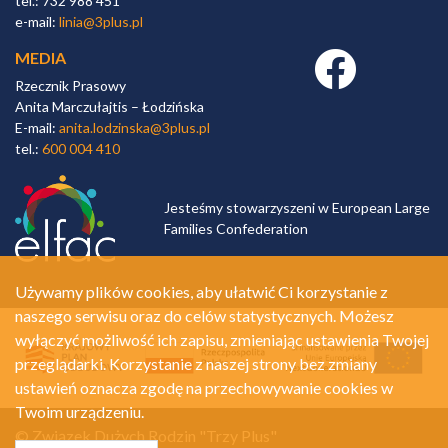
tel.: 732 988 451
e-mail:
linia@3plus.pl
MEDIA
Facebook link
Rzecznik Prasowy
Anita Marczułajtis – Łodzińska
E-mail:
anita.lodzinska@3plus.pl
tel.:
600 004 410
Jesteśmy stowarzyszeni w European Large
Families Confederation
Używamy plików cookies, aby ułatwić Ci korzystanie z
naszego serwisu oraz do celów statystycznych. Możesz
wyłączyć możliwość ich zapisu, zmieniając ustawienia Twojej
przeglądarki. Korzystanie z naszej strony bez zmiany
ustawień oznacza zgodę na przechowywanie cookies w
Twoim urządzeniu.
© Związek Dużych Rodzin "Trzy Plus"