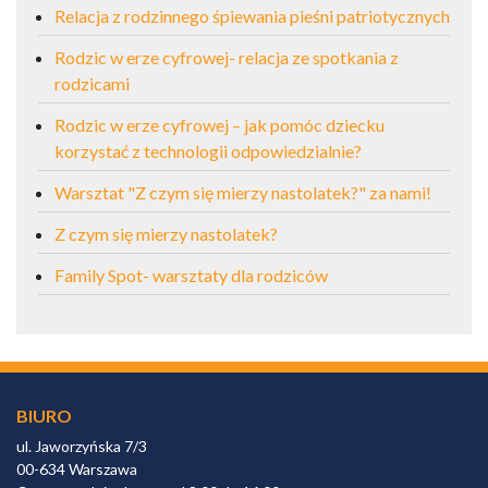
Relacja z rodzinnego śpiewania pieśni patriotycznych
Rodzic w erze cyfrowej- relacja ze spotkania z
rodzicami
Rodzic w erze cyfrowej – jak pomóc dziecku
korzystać z technologii odpowiedzialnie?
Warsztat "Z czym się mierzy nastolatek?" za nami!
Z czym się mierzy nastolatek?
Family Spot- warsztaty dla rodziców
BIURO
ul. Jaworzyńska 7/3
00-634 Warszawa