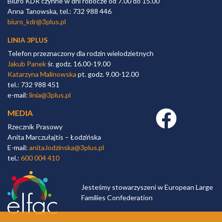
Biuro KDR czynne w dni robocze od 7.00 do 15.00
Anna Tanowska, tel.: 732 988 446
biuro_kdr@3plus.pl
LINIA 3PLUS
Telefon przeznaczony dla rodzin wielodzietnych
Jakub Panek
śr. godz. 16.00-19.00
Katarzyna Malinowska
pt. godz. 9.00-12.00
tel.: 732 988 451
e-mail:
linia@3plus.pl
MEDIA
Facebook link
Rzecznik Prasowy
Anita Marczułajtis – Łodzińska
E-mail:
anita.lodzinska@3plus.pl
tel.:
600 004 410
Jesteśmy stowarzyszeni w European Large
Families Confederation