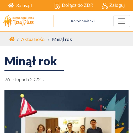
Dołącz do ZDR
Zaloguj
3plus.pl
Koło
Łomianki
Strona główna
Aktualności
Minął rok
Minął rok
26 listopada 2022 r.