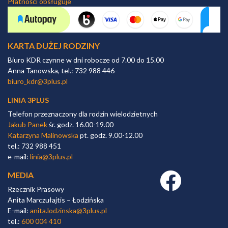
Płatności obsługuje
KARTA DUŻEJ RODZINY
Biuro KDR czynne w dni robocze od 7.00 do 15.00
Anna Tanowska, tel.: 732 988 446
biuro_kdr@3plus.pl
LINIA 3PLUS
Telefon przeznaczony dla rodzin wielodzietnych
Jakub Panek
śr. godz. 16.00-19.00
Katarzyna Malinowska
pt. godz. 9.00-12.00
tel.: 732 988 451
e-mail:
linia@3plus.pl
MEDIA
Facebook link
Rzecznik Prasowy
Anita Marczułajtis – Łodzińska
E-mail:
anita.lodzinska@3plus.pl
tel.:
600 004 410