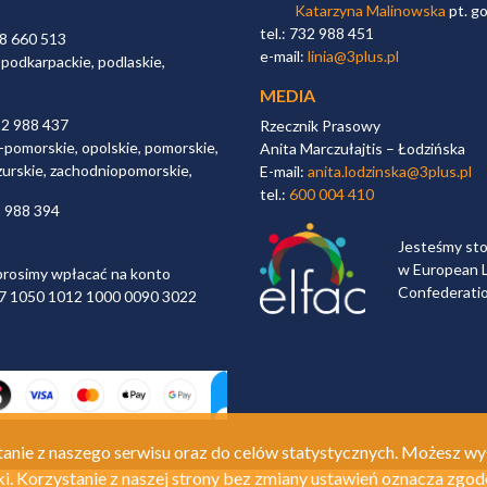
Katarzyna Malinowska
pt. go
tel.: 732 988 451
98 660 513
e-mail:
linia@3plus.pl
 podkarpackie, podlaskie,
MEDIA
32 988 437
Rzecznik Prasowy
-pomorskie, opolskie, pomorskie,
Anita Marczułajtis – Łodzińska
zurskie, zachodniopomorskie,
E-mail:
anita.lodzinska@3plus.pl
tel.:
600 004 410
2 988 394
Jesteśmy st
w European L
rosimy wpłacać na konto
Confederati
 97 1050 1012 1000 0090 3022
anie z naszego serwisu oraz do celów statystycznych. Możesz wy
ki. Korzystanie z naszej strony bez zmiany ustawień oznacza zgod