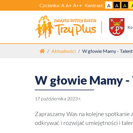
Czcionka:
A
A+
A++
Kontrast:
A
A
A
Ko
Strona główna
Aktualności
W głowie Mamy - Talent
W głowie Mamy - 
17 października 2023 r.
Zapraszamy Was na kolejne spotkanie z
odkrywać i rozwijać umiejętności i tale