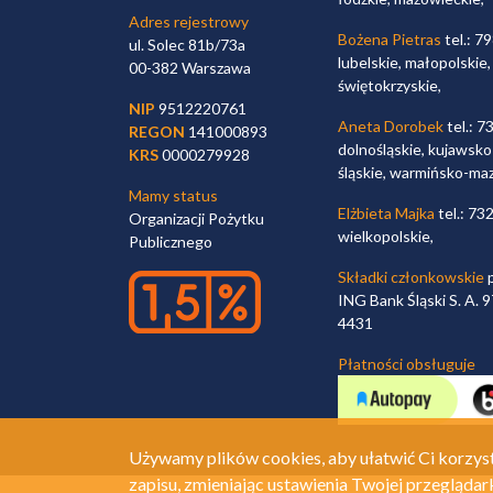
Adres rejestrowy
Bożena Pietras
tel.: 7
ul. Solec 81b/73a
lubelskie, małopolskie,
00-382 Warszawa
świętokrzyskie,
NIP
9512220761
Aneta Dorobek
tel.: 7
REGON
141000893
dolnośląskie, kujawsko
KRS
0000279928
śląskie, warmińsko-ma
Mamy status
Elżbieta Majka
tel.: 73
Organizacji Pożytku
wielkopolskie,
Publicznego
Składki członkowskie
p
ING Bank Śląski S. A.
4431
Płatności obsługuje
Używamy plików cookies, aby ułatwić Ci korzyst
zapisu, zmieniając ustawienia Twojej przeglądar