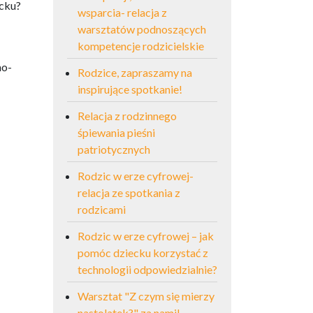
ecku?
wsparcia- relacja z
warsztatów podnoszących
kompetencje rodzicielskie
no-
Rodzice, zapraszamy na
inspirujące spotkanie!
Relacja z rodzinnego
śpiewania pieśni
patriotycznych
Rodzic w erze cyfrowej-
relacja ze spotkania z
rodzicami
Rodzic w erze cyfrowej – jak
pomóc dziecku korzystać z
technologii odpowiedzialnie?
Warsztat "Z czym się mierzy
nastolatek?" za nami!