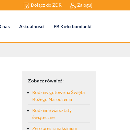
Dołącz do ZDR
Zaloguj
 nas
Aktualności
FB Koło Łomianki
Zobacz również:
Rodziny gotowe na Święta
Bożego Narodzenia
Rodzinne warsztaty
świąteczne
Zero presji, maksimum