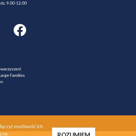
dz. 9.00-12.00
Facebook link
owarzyszeni
arge Families
on
łączyć możliwość ich
ę na
ROZUMIEM