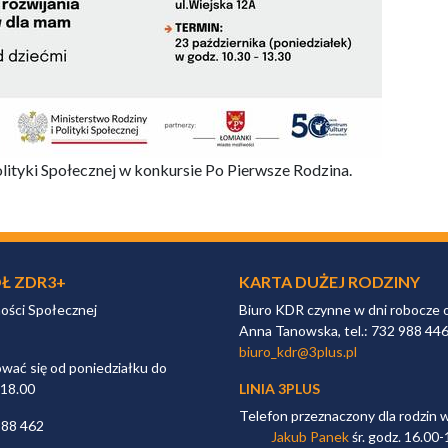
ityki Społecznej w konkursie Po Pierwsze Rodzina.
Ł ZDR3+
KARTA DUŻEJ RODZINY
ności Społecznej
Biuro KDR czynne w dni robocze 
Anna Tanowska, tel.: 732 988 44
biuro_kdr@3plus.pl
ać się od poniedziałku do
 18.00
LINIA 3PLUS
Telefon przeznaczony dla rodzin 
988 462
Jakub Panek
śr. godz. 16.00-