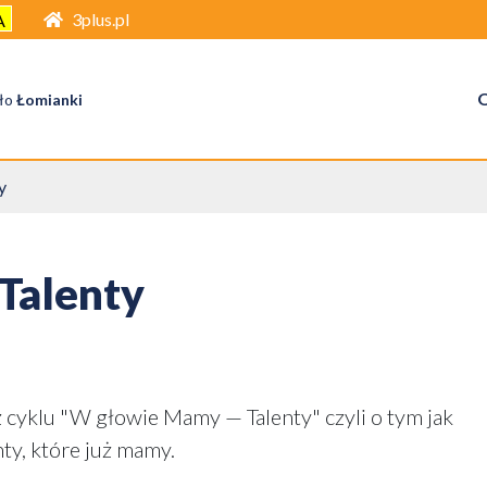
3plus.pl
A
O
ło
Łomianki
y
Talenty
 cyklu "W głowie Mamy — Talenty" czyli o tym jak
nty, które już mamy.