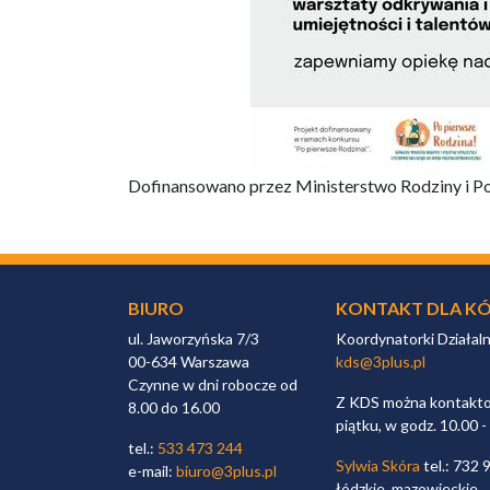
Dofinansowano przez Ministerstwo Rodziny i Pol
BIURO
KONTAKT DLA KÓ
ul. Jaworzyńska 7/3
Koordynatorki Działal
00-634 Warszawa
kds@3plus.pl
Czynne w dni robocze od
Z KDS można kontaktow
8.00 do 16.00
piątku, w godz. 10.00 -
tel.:
533 473 244
Sylwia Skóra
tel.: 732 
e-mail:
biuro@3plus.pl
łódzkie, mazowieckie,