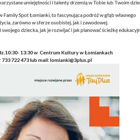
korzystane umiejętności i talenty drzemią w Tobie lub Twoim dzi
w Family Spot Łomianki, to fascynująca podróż w głąb własnego
życia, zarówno w sferze osobistej, jak i zawodowej.
swojego dziecka, jak je rozwijać i jak planować ścieżkę edukacyj
odz.10:30- 13:30 w Centrum Kultury w Łomiankach
 733 722 473 lub mail: lomianki@3plus.pl