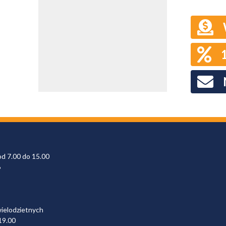
od 7.00 do 15.00
6
wielodzietnych
19.00