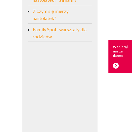
Z czym się mierzy
nastolatek?
Family Spot- warsztaty dla
rodziców
Wspieraj
nas za
darmo