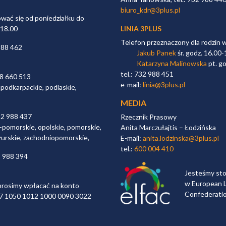
biuro_kdr@3plus.pl
ać się od poniedziałku do
 18.00
LINIA 3PLUS
Telefon przeznaczony dla rodzin 
988 462
Jakub Panek
śr. godz. 16.00-
Katarzyna Malinowska
pt. go
tel.: 732 988 451
98 660 513
e-mail:
linia@3plus.pl
 podkarpackie, podlaskie,
MEDIA
32 988 437
Rzecznik Prasowy
-pomorskie, opolskie, pomorskie,
Anita Marczułajtis – Łodzińska
zurskie, zachodniopomorskie,
E-mail:
anita.lodzinska@3plus.pl
tel.:
600 004 410
2 988 394
Jesteśmy st
w European L
rosimy wpłacać na konto
Confederati
 97 1050 1012 1000 0090 3022