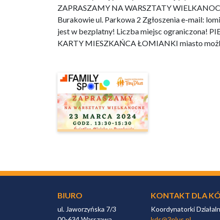
BIURO
KONTAKT DLA KÓ
ul. Jaworzyńska 7/3
Koordynatorki Działal
00-634 Warszawa
kds@3plus.pl