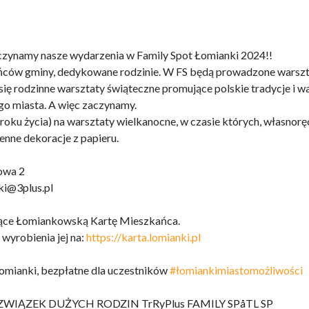
zynamy nasze wydarzenia w Family Spot Łomianki 2024!!
kańców gminy, dedykowane rodzinie. W FS będą prowadzone warsz
się rodzinne warsztaty świąteczne promujące polskie tradycje i w
ego miasta. A więc zaczynamy.
roku życia) na warsztaty wielkanocne, w czasie których, własnorę
nne dekoracje z papieru.
kowa 2
ki@3plus.pl
jące Łomiankowską Kartę Mieszkańca.
 wyrobienia jej na:
https://karta.lomianki.pl
mianki, bezpłatne dla uczestników
#łomiankimiastomożliwości