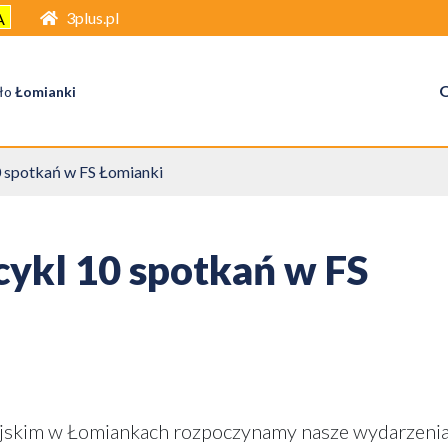
3plus.pl
A
O
ło
Łomianki
 spotkań w FS Łomianki
ykl 10 spotkań w FS
jskim w Łomiankach rozpoczynamy nasze wydarzeni