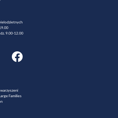
wielodzietnych
19.00
dz. 9.00-12.00
Facebook link
owarzyszeni
arge Families
on