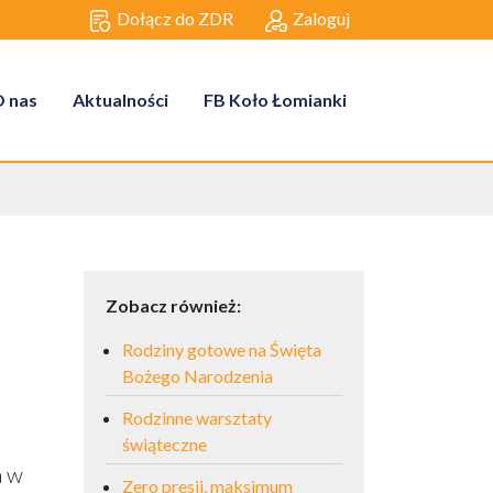
Dołącz do ZDR
Zaloguj
 nas
Aktualności
FB Koło Łomianki
Zobacz również:
Rodziny gotowe na Święta
Bożego Narodzenia
Rodzinne warsztaty
świąteczne
a w
Zero presji, maksimum