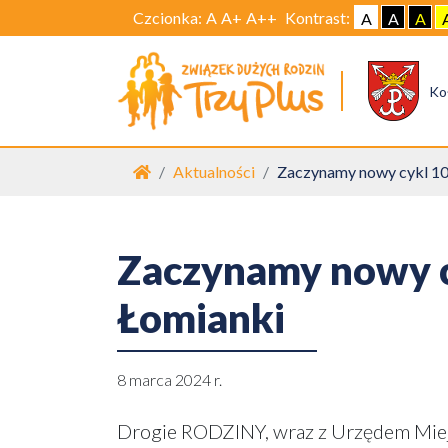
Czcionka:
A
A+
A++
Kontrast:
A
A
A
Ko
Strona główna
Aktualności
Zaczynamy nowy cykl 10
Zaczynamy nowy c
Łomianki
8 marca 2024 r.
Drogie RODZINY, wraz z Urzędem Mie