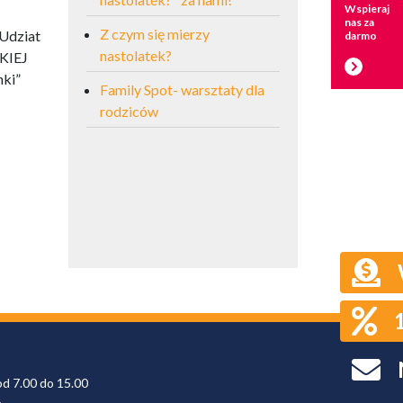
Wspieraj
nas za
Z czym się mierzy
darmo
nastolatek?
Family Spot- warsztaty dla
rodziców
od 7.00 do 15.00
6