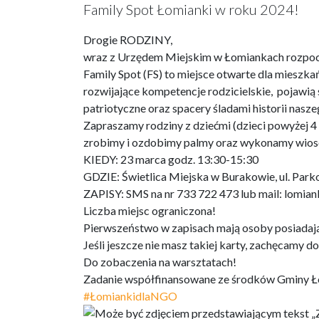
Family Spot Łomianki w roku 2024!
Drogie RODZINY,
wraz z Urzędem Miejskim w Łomiankach rozpoc
Family Spot (FS) to miejsce otwarte dla miesz
rozwijające kompetencje rodzicielskie, pojawią 
patriotyczne oraz spacery śladami historii nasz
Zapraszamy rodziny z dziećmi (dzieci powyżej 4 
zrobimy i ozdobimy palmy oraz wykonamy wiose
KIEDY: 23 marca godz. 13:30-15:30
GDZIE: Świetlica Miejska w Burakowie, ul. Par
ZAPISY: SMS na nr 733 722 473 lub mail: lomian
Liczba miejsc ograniczona!
Pierwszeństwo w zapisach mają osoby posiada
Jeśli jeszcze nie masz takiej karty, zachęcamy do
Do zobaczenia na warsztatach!
Zadanie współfinansowane ze środków Gminy Ło
#ŁomiankidlaNGO