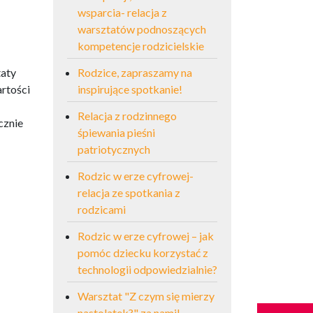
wsparcia- relacja z
warsztatów podnoszących
kompetencje rodzicielskie
taty
Rodzice, zapraszamy na
artości
inspirujące spotkanie!
Relacja z rodzinnego
cznie
śpiewania pieśni
patriotycznych
Rodzic w erze cyfrowej-
relacja ze spotkania z
rodzicami
Rodzic w erze cyfrowej – jak
pomóc dziecku korzystać z
technologii odpowiedzialnie?
Warsztat "Z czym się mierzy
nastolatek?" za nami!