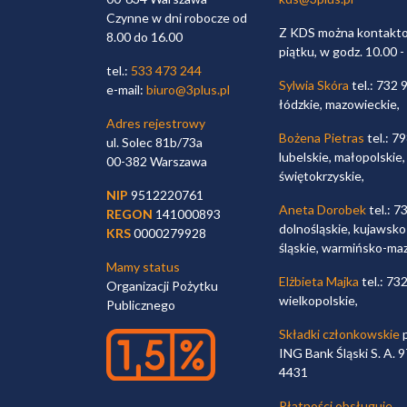
Czynne w dni robocze od
Z KDS można kontaktow
8.00 do 16.00
piątku, w godz. 10.00 -
tel.:
533 473 244
Sylwia Skóra
tel.: 732 
e-mail:
biuro@3plus.pl
łódzkie, mazowieckie,
Adres rejestrowy
Bożena Pietras
tel.: 7
ul. Solec 81b/73a
lubelskie, małopolskie,
00-382 Warszawa
świętokrzyskie,
NIP
9512220761
Aneta Dorobek
tel.: 7
REGON
141000893
dolnośląskie, kujawsko
KRS
0000279928
śląskie, warmińsko-ma
Mamy status
Elżbieta Majka
tel.: 73
Organizacji Pożytku
wielkopolskie,
Publicznego
Składki członkowskie
p
ING Bank Śląski S. A.
4431
Płatności obsługuje