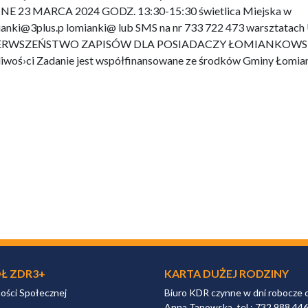
Ł ZDR3+
KARTA DUŻEJ RODZINY
ności Społecznej
Biuro KDR czynne w dni robocze 
Anna Tanowska, tel.: 732 988 44